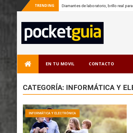
TRENDING
Diamantes de laboratorio, brillo real p
Skip
EN TU MOVIL
CONTACTO
to
content
CATEGORÍA:
INFORMÁTICA Y E
INFORMÁTICA Y ELECTRÓNICA