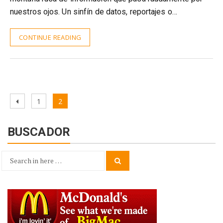
nuestros ojos. Un sinfín de datos, reportajes o…
CONTINUE READING
Paginación
Previous
Page
Page
1
2
de
page
entradas
BUSCADOR
Search
Search
for: