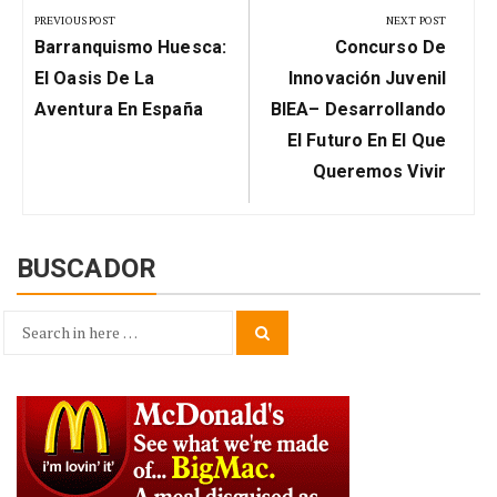
de
PREVIOUS POST
NEXT POST
Previous
Next
entradas
Barranquismo Huesca:
Concurso De
Post:
Post:
El Oasis De La
Innovación Juvenil
Aventura En España
BIEA– Desarrollando
El Futuro En El Que
Queremos Vivir
BUSCADOR
Search
Search
for: