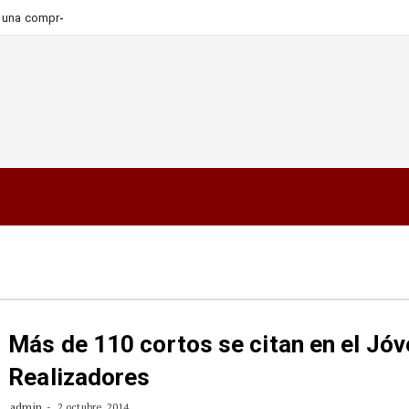
_
ara una compra más informada
Más de 110 cortos se citan en el Jó
Realizadores
admin
2 octubre, 2014