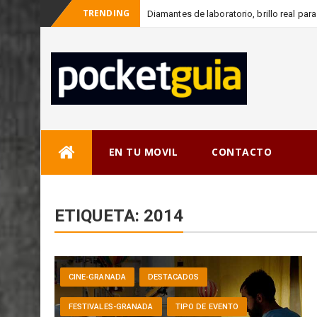
TRENDING
Diamantes de laboratorio, brillo real p
Skip
EN TU MOVIL
CONTACTO
to
content
ETIQUETA:
2014
CINE-GRANADA
DESTACADOS
FESTIVALES-GRANADA
TIPO DE EVENTO