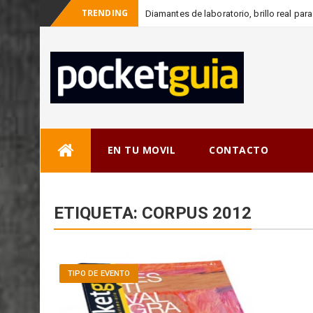
TRENDING
Diamantes de laboratorio, brillo real p
Skip
EN TU MOVIL
CONTACTO
to
content
ETIQUETA:
CORPUS 2012
TIPO DE EVENTO