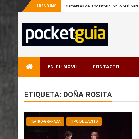
TRENDING
Diamantes de laboratorio, brillo real p
Skip
EN TU MOVIL
CONTACTO
to
content
ETIQUETA:
DOÑA ROSITA
TEATRO-GRANADA
TIPO DE EVENTO