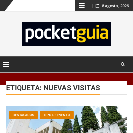
Skip
8 agosto, 2026
to
content
Skip
to
ETIQUETA:
NUEVAS VISITAS
content
DESTACADOS
TIPO DE EVENTO