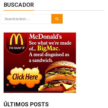
BUSCADOR
Search
Search
for:
ÚLTIMOS POSTS