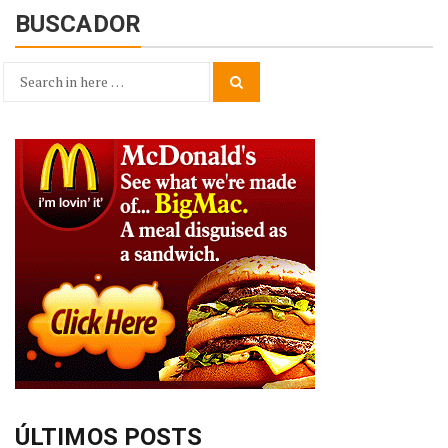
BUSCADOR
Search
Search
for:
ÚLTIMOS POSTS