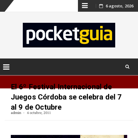
Skip
6 agosto, 2026
to
content
Skip
to
El 6º Festival Internacional de
content
Juegos Córdoba se celebra del 7
al 9 de Octubre
admin
4 octubre, 2011