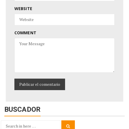
WEBSITE
COMMENT
BUSCADOR
Search
Search