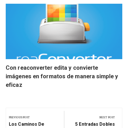
Con reaconverter edita y convierte
imágenes en formatos de manera simple y
eficaz
Navegación
de
PREVIOUS POST
NEXT POST
Previous
Next
entradas
Los Caminos De
5 Entradas Dobles