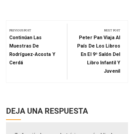
Navegación
de
PREVIOUS POST
NEXT POST
Previous
Next
entradas
Continúan Las
Peter Pan Viaja Al
Post:
Post:
Muestras De
País De Los Libros
Rodríguez-Acosta Y
En El 9º Salón Del
Cerdá
Libro Infantil Y
Juvenil
DEJA UNA RESPUESTA