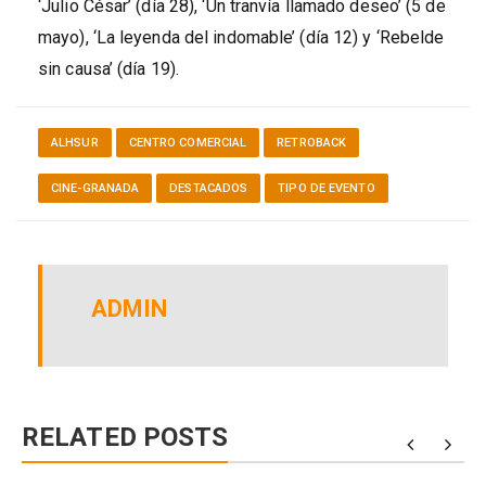
‘Julio César’ (día 28), ‘Un tranvía llamado deseo’ (5 de
mayo), ‘La leyenda del indomable’ (día 12) y ‘Rebelde
sin causa’ (día 19).
ALHSUR
CENTRO COMERCIAL
RETROBACK
CINE-GRANADA
DESTACADOS
TIPO DE EVENTO
ADMIN
RELATED POSTS