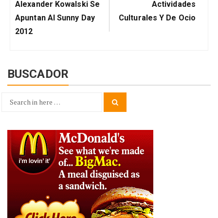
Post:
Post:
Alexander Kowalski Se
Actividades
Apuntan Al Sunny Day
Culturales Y De Ocio
2012
BUSCADOR
Search
Search
for: