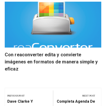
Con reaconverter edita y convierte
imágenes en formatos de manera simple y
eficaz
Navegación
de
PREVIOUS POST
NEXT POST
Previous
Next
entradas
Dave Clarke Y
Completa Agenda De