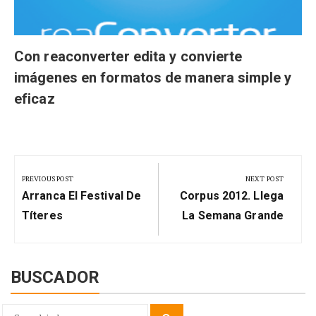
Con reaconverter edita y convierte
imágenes en formatos de manera simple y
eficaz
Navegación
de
PREVIOUS POST
NEXT POST
Previous
Next
entradas
Arranca El Festival De
Corpus 2012. Llega
Post:
Post:
Títeres
La Semana Grande
BUSCADOR