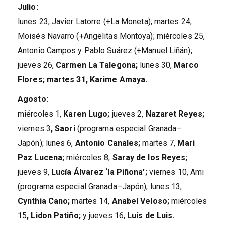
Julio:
lunes 23, Javier Latorre (+La Moneta); martes 24,
Moisés Navarro (+Angelitas Montoya); miércoles 25,
Antonio Campos y Pablo Suárez (+Manuel Liñán);
jueves 26,
Carmen La Talegona;
lunes 30,
Marco
Flores; martes 31, Karime Amaya.
Agosto:
miércoles 1,
Karen Lugo;
jueves 2,
Nazaret Reyes;
viernes 3
,
Saori
(programa especial Granada–
Japón); lunes 6,
Antonio Canales;
martes 7,
Mari
Paz Lucena;
miércoles 8,
Saray de los Reyes;
jueves 9,
Lucía Álvarez ‘la Piñona’;
viernes 10, Ami
(programa especial Granada–Japón); lunes 13,
Cynthia Cano;
martes 14,
Anabel Veloso;
miércoles
15
,
Lidon Patiño;
y jueves 16,
Luis de Luis.