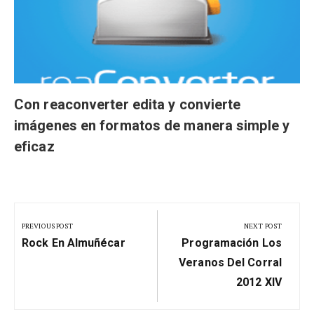
Con reaconverter edita y convierte
imágenes en formatos de manera simple y
eficaz
Navegación
de
PREVIOUS POST
NEXT POST
Previous
Next
entradas
Rock En Almuñécar
Programación Los
Post:
Post:
Veranos Del Corral
2012 XIV