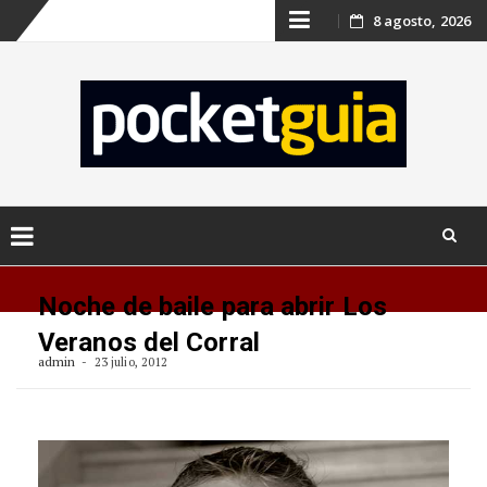
Skip
8 agosto, 2026
to
content
Skip
to
Noche de baile para abrir Los
content
Veranos del Corral
admin
23 julio, 2012