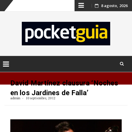
Skip
8 agosto, 2026
to
content
Skip
to
David Martínez clausura ‘Noches
content
en los Jardines de Falla’
admin
10 septiembre, 2012