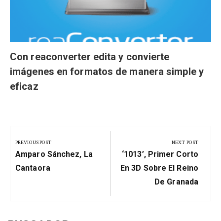
Con reaconverter edita y convierte
imágenes en formatos de manera simple y
eficaz
Navegación
de
PREVIOUS POST
NEXT POST
Previous
Next
entradas
Amparo Sánchez, La
‘1013’, Primer Corto
Post:
Post:
Cantaora
En 3D Sobre El Reino
De Granada