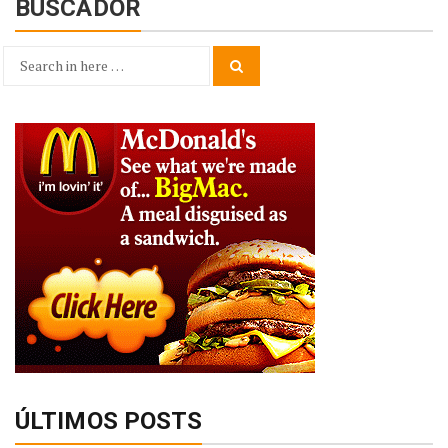
BUSCADOR
Search
Search
for:
ÚLTIMOS POSTS