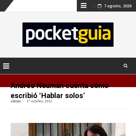
Skip
7 agosto, 2026
to
content
Skip
to
Andrés Neuman cuenta cómo
content
escribió ‘Hablar solos’
admin
17 octubre, 2012