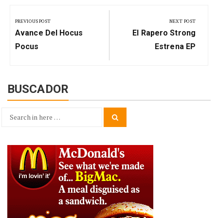
Navegación
de
PREVIOUS POST
NEXT POST
Previous
Next
entradas
Avance Del Hocus
El Rapero Strong
Post:
Post:
Pocus
Estrena EP
BUSCADOR
Search
Search
for: