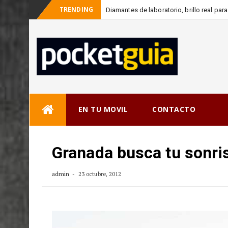
TRENDING
Diamantes de laboratorio, brillo real pa
Skip
EN TU MOVIL
CONTACTO
to
content
Granada busca tu sonri
admin
23 octubre, 2012