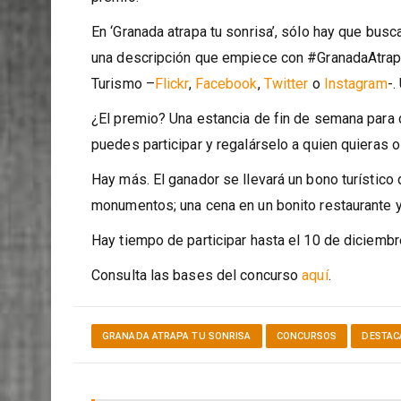
En ‘Granada atrapa tu sonrisa’, sólo hay que buscar
una descripción que empiece con #GranadaAtrapaT
Turismo –
Flickr
,
Facebook
,
Twitter
o
Instagram
-.
¿El premio? Una estancia de fin de semana para 
puedes participar y regalárselo a quien quieras o
Hay más. El ganador se llevará un bono turístico 
monumentos; una cena en un bonito restaurante 
Hay tiempo de participar hasta el 10 de diciembr
Consulta las bases del concurso
aquí
.
GRANADA ATRAPA TU SONRISA
CONCURSOS
DESTAC