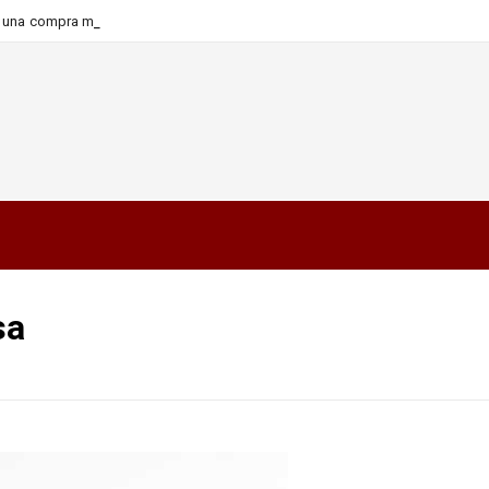
_
ra una compra más informada y
sa