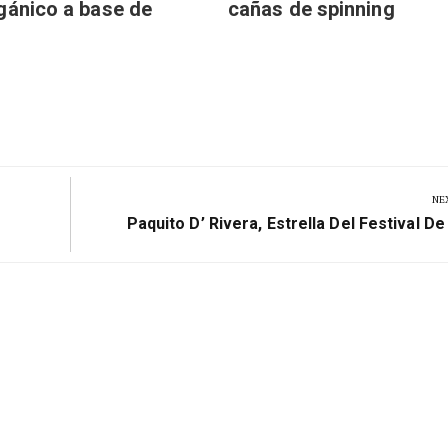
gánico a base de
cañas de spinning
NE
Next
Paquito D’ Rivera, Estrella Del Festival D
Post: