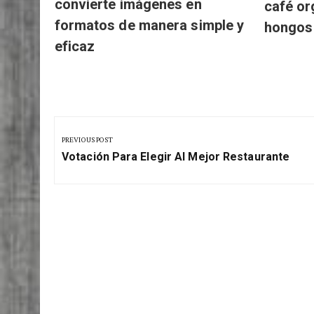
convierte imágenes en
café or
formatos de manera simple y
hongos
eficaz
Navegación
de
PREVIOUS POST
Previous
entradas
Votación Para Elegir Al Mejor Restaurante
Post: