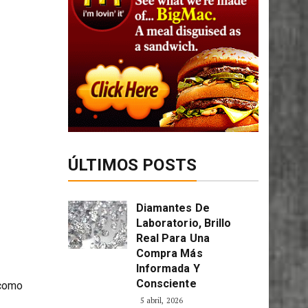
ÚLTIMOS POSTS
Diamantes De
Laboratorio, Brillo
Real Para Una
Compra Más
Informada Y
Consciente
 como
5 abril, 2026