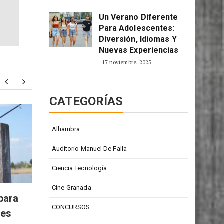
Un Verano Diferente
Para Adolescentes:
Diversión, Idiomas Y
Nuevas Experiencias
17 noviembre, 2025
CATEGORÍAS
Todd Barrow: digno
Particu
Alhambra
representante de la música
person
country
Auditorio Manuel De Falla
Ciencia Tecnología
Cine-Granada
para
CONCURSOS
res