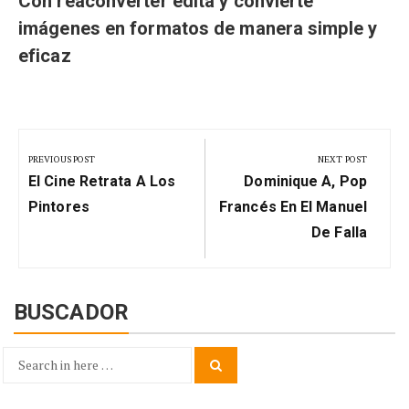
Con reaconverter edita y convierte
imágenes en formatos de manera simple y
eficaz
Navegación
de
PREVIOUS POST
NEXT POST
Previous
Next
entradas
El Cine Retrata A Los
Dominique A, Pop
Post:
Post:
Pintores
Francés En El Manuel
De Falla
BUSCADOR
Search
Search
for: