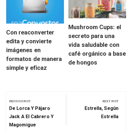
Mushroom Cups: el
Con reaconverter
secreto para una
edita y convierte
vida saludable con
imágenes en
café orgánico a base
formatos de manera
de hongos
simple y eficaz
Navegación
de
PREVIOUS POST
NEXT POST
Previous
Next
entradas
De Lorca Y Pájaro
Estrella, Según
Post:
Post:
Jack A El Cabrero Y
Estrella
Magomigue