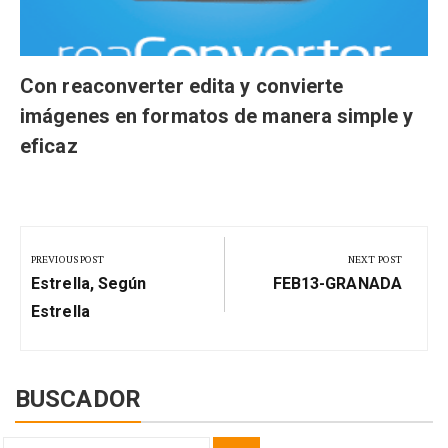
Con reaconverter edita y convierte
imágenes en formatos de manera simple y
eficaz
Navegación
de
PREVIOUS POST
NEXT POST
Previous
Next
entradas
Estrella, Según
FEB13-GRANADA
Post:
Post:
Estrella
BUSCADOR