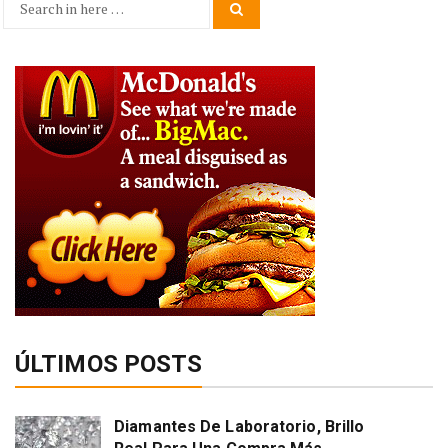
Search
Search
for:
ÚLTIMOS POSTS
Diamantes De Laboratorio, Brillo