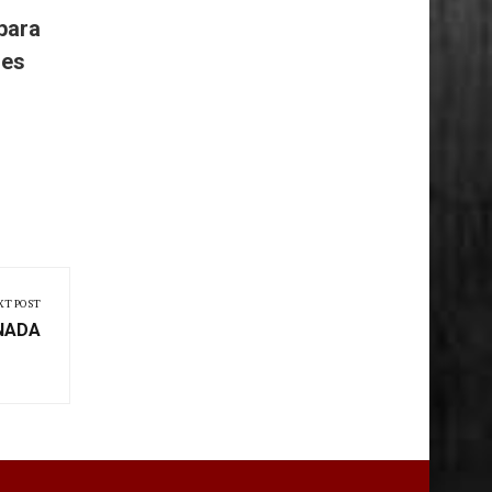
para
res
XT POST
NADA