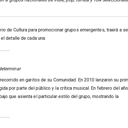
gen a grupos nacionales de Indie, pop, rumba y folk seleccionad
rio de Cultura para promocionar grupos emergentes, traerá a se
el detalle de cada una:
……..
determinar
 recorrido en garitos de su Comunidad. En 2010 lanzaron su pri
a por parte del público y la crítica musical. En febrero del añ
jo que asienta el particular estilo del grupo, mostrando la
……..