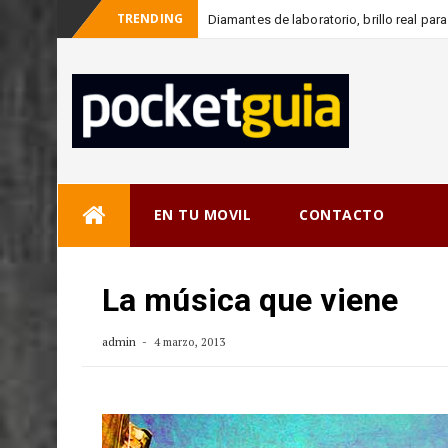
TRENDING
Diamantes de laboratorio, brillo real pa
-
consciente
Skip
EN TU MOVIL
CONTACTO
to
content
La música que viene
admin
4 marzo, 2013