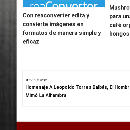
Mushro
Con reaconverter edita y
para un
convierte imágenes en
café or
formatos de manera simple y
hongos
eficaz
Navegación
de
PREVIOUS POST
Previous
entradas
Homenaje A Leopoldo Torres Balbás, El Homb
Post:
Mimó La Alhambra