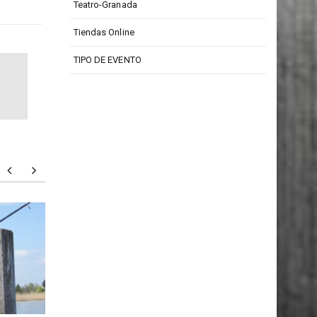
Teatro Isabel La Católica
Teatro-Granada
Tiendas Online
TIPO DE EVENTO
Todd Barrow: digno
Particu
representante de la música
person
country