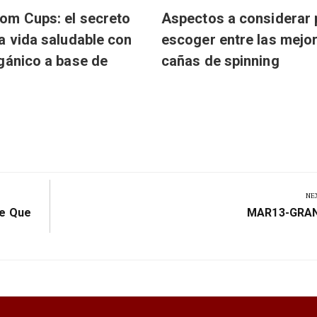
om Cups: el secreto
Aspectos a considerar 
a vida saludable con
escoger entre las mejo
gánico a base de
cañas de spinning
NE
Next
re Que
MAR13-GRA
Post: