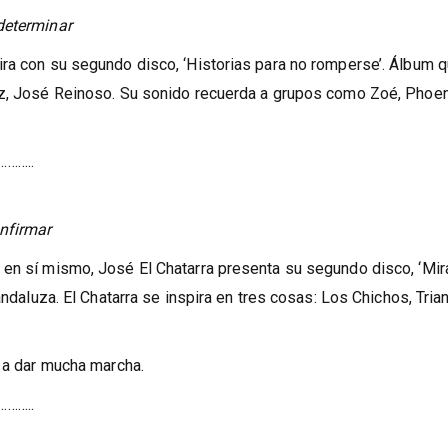
determinar
ira con su segundo disco, ‘Historias para no romperse’. Álbum 
zz, José Reinoso. Su sonido recuerda a grupos como Zoé, Phoen
……..
onfirmar
 en sí mismo, José El Chatarra presenta su segundo disco, ‘Mira
andaluza. El Chatarra se inspira en tres cosas: Los Chichos, Tria
o a dar mucha marcha.
……..