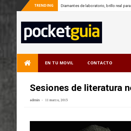
TRENDING
Diamantes de laboratorio, brillo real pa
_
c
Skip
EN TU MOVIL
CONTACTO
to
content
Sesiones de literatura 
admin
11 marzo, 2013