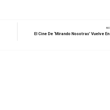
NE
Next
El Cine De ‘Mirando Nosotras’ Vuelve En 
Post: