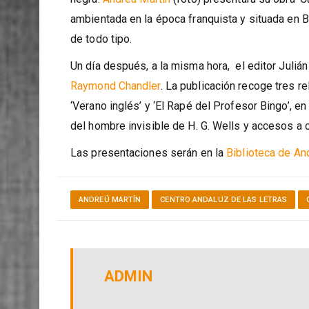
El Ciclo Andalucía Negra, organizado por el Centr
negra.
Andreú Martín
(foto) presentará su obra ‘C
ambientada en la época franquista y situada en B
de todo tipo.
Un día después, a la misma hora, el editor Julián 
Raymond Chandler
. La publicación recoge tres r
‘Verano inglés’ y ‘El Rapé del Profesor Bingo’, en
del hombre invisible de H. G. Wells y accesos a
Las presentaciones serán en la
Biblioteca de An
ANDREÚ MARTÍN
CENTRO ANDALUZ DE LAS LETRAS
ADMIN