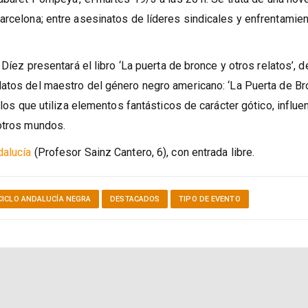
o Andaluz de las Letras, ofrecerá dos sesiones de la mejor liter
abaret Pompeya’, el martes 19/3 a las 20 h. Se trata de una nov
arcelona; entre asesinatos de líderes sindicales y enfrentamie
Díez presentará el libro ‘La puerta de bronce y otros relatos’, d
elatos del maestro del género negro americano: ‘La Puerta de Br
 los que utiliza elementos fantásticos de carácter gótico, influe
 otros mundos.
dalucía
(Profesor Sainz Cantero, 6), con entrada libre.
CICLO ANDALUCÍA NEGRA
DESTACADOS
TIPO DE EVENTO