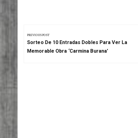
eficaz
Navegación
de
PREVIOUS POST
Previous
entradas
Sorteo De 10 Entradas Dobles Para Ver La
Post:
Memorable Obra ‘Carmina Burana’