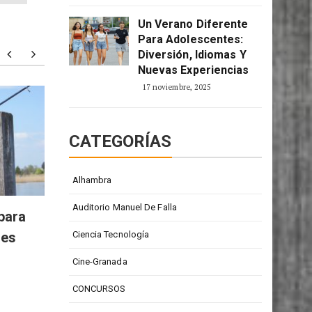
2 enero, 2026
Un Verano Diferente
Para Adolescentes:
Diversión, Idiomas Y
Nuevas Experiencias
17 noviembre, 2025
Todd Barrow: digno
Particu
representante de la música
person
CATEGORÍAS
country
Alhambra
Auditorio Manuel De Falla
para
res
Ciencia Tecnología
Cine-Granada