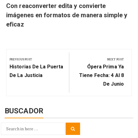
Con reaconverter edita y convierte
imágenes en formatos de manera simple y
eficaz
Navegación
de
PREVIOUS POST
NEXT POST
Previous
Next
entradas
Historias De La Puerta
Ópera Prima Ya
Post:
Post:
De La Justicia
Tiene Fecha: 4 Al 8
De Junio
BUSCADOR
Search
Search
for: