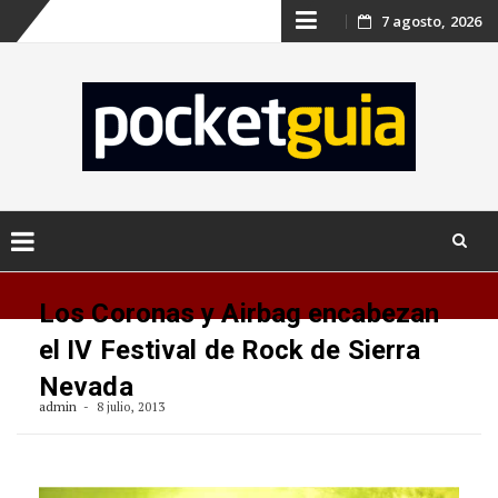
Skip
7 agosto, 2026
to
content
Skip
to
Los Coronas y Airbag encabezan
content
el IV Festival de Rock de Sierra
Nevada
admin
8 julio, 2013