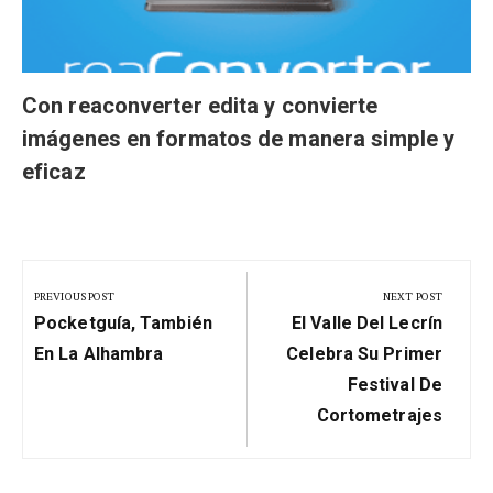
Con reaconverter edita y convierte
imágenes en formatos de manera simple y
eficaz
Navegación
de
PREVIOUS POST
NEXT POST
Previous
Next
entradas
Pocketguía, También
El Valle Del Lecrín
Post:
Post:
En La Alhambra
Celebra Su Primer
Festival De
Cortometrajes