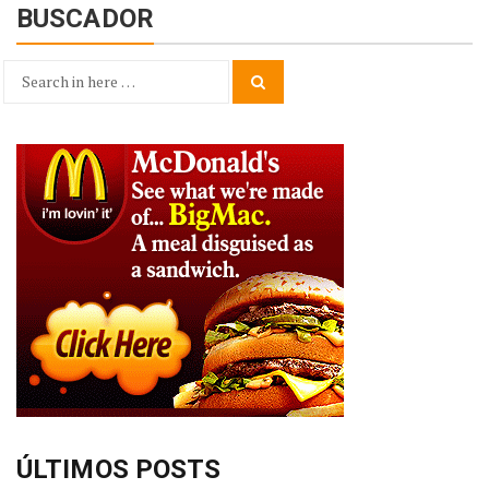
BUSCADOR
Search
Search
for:
ÚLTIMOS POSTS