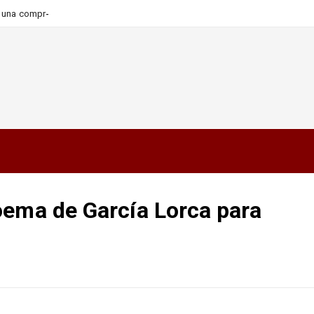
-
ara una compra más informada y
oema de García Lorca para