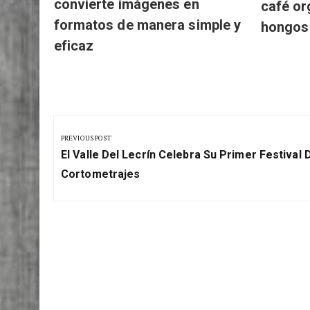
convierte imágenes en
café or
formatos de manera simple y
hongos
eficaz
Navegación
de
PREVIOUS POST
Previous
entradas
El Valle Del Lecrín Celebra Su Primer Festival 
Post:
Cortometrajes