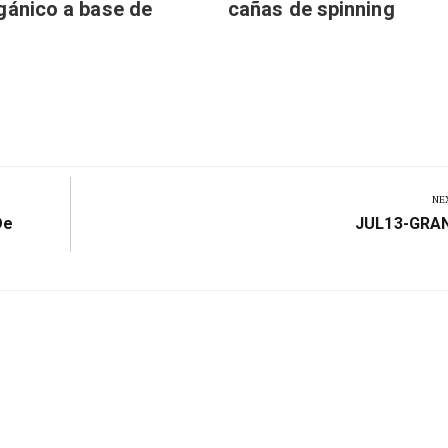
gánico a base de
cañas de spinning
NE
Next
De
JUL13-GRA
Post: