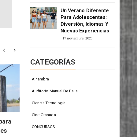
Un Verano Diferente
Para Adolescentes:
Diversión, Idiomas Y
Nuevas Experiencias
17 noviembre, 2025
CATEGORÍAS
Todd Barrow: digno
Particu
Alhambra
representante de la música
person
country
Auditorio Manuel De Falla
Ciencia Tecnología
Cine-Granada
para
CONCURSOS
res