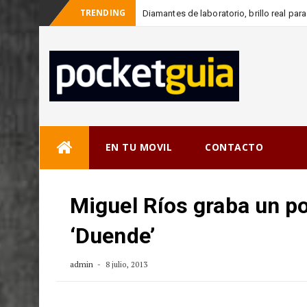
TRENDING
Diamantes de laboratorio, brillo real p
Skip
EN TU MOVIL
CONTACTO
to
content
Miguel Ríos graba un p
‘Duende’
admin
8 julio, 2013