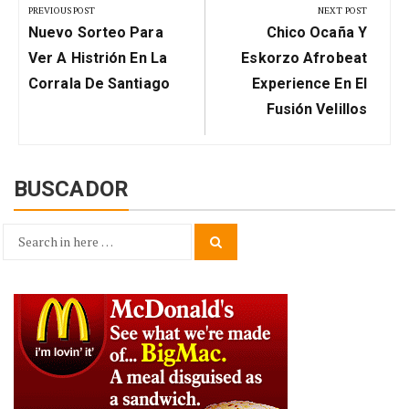
de
PREVIOUS POST
NEXT POST
Previous
Next
entradas
Nuevo Sorteo Para
Chico Ocaña Y
Post:
Post:
Ver A Histrión En La
Eskorzo Afrobeat
Corrala De Santiago
Experience En El
Fusión Velillos
BUSCADOR
Search
Search
for: