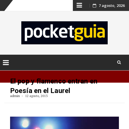
Skip
7 agosto, 2026
to
content
Skip
to
El pop y flamenco entran en
content
Poesía en el Laurel
admin
12 agosto, 2013