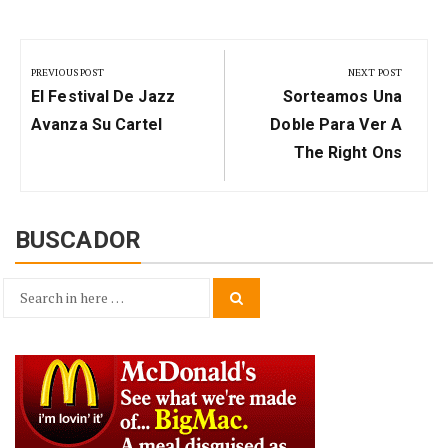
Navegación
de
PREVIOUS POST
NEXT POST
Previous
Next
entradas
El Festival De Jazz
Sorteamos Una
Post:
Post:
Avanza Su Cartel
Doble Para Ver A
The Right Ons
BUSCADOR
Search
Search
for: