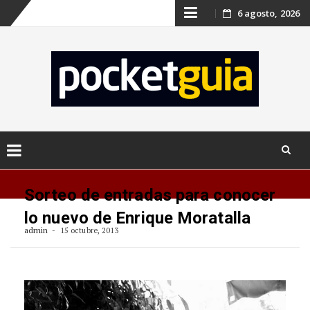
Skip
6 agosto, 2026
to
content
Skip
to
Sorteo de entradas para conocer
content
lo nuevo de Enrique Moratalla
admin
15 octubre, 2013