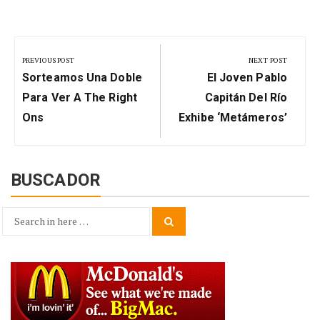
Navegación
de
PREVIOUS POST
NEXT POST
Previous
Next
entradas
Sorteamos Una Doble
El Joven Pablo
Post:
Post:
Para Ver A The Right
Capitán Del Río
Ons
Exhibe ‘Metámeros’
BUSCADOR
Search
Search
for: