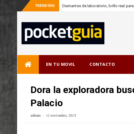
TRENDING
Diamantes de laboratorio, brillo real pa
_
con
Skip
EN TU MOVIL
CONTACTO
to
content
Dora la exploradora bus
Palacio
admin
11 noviembre, 2013