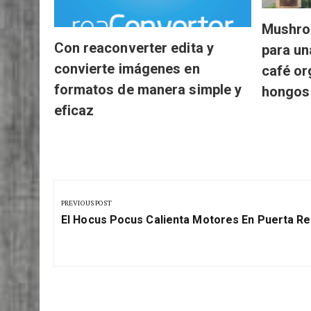
Mushro
Con reaconverter edita y
para un
convierte imágenes en
café or
formatos de manera simple y
hongos
eficaz
Navegación
de
PREVIOUS POST
Previous
entradas
El Hocus Pocus Calienta Motores En Puerta Re
Post: