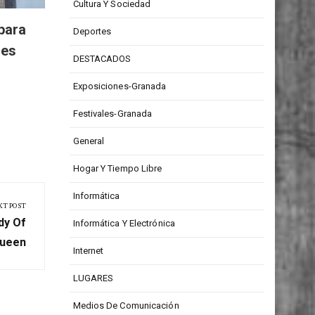
CONCURSOS
Cultura Y Sociedad
para
Deportes
res
DESTACADOS
Exposiciones-Granada
Festivales-Granada
General
Hogar Y Tiempo Libre
Informática
XT POST
dy Of
Informática Y Electrónica
ueen
Internet
LUGARES