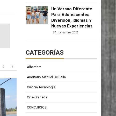
2 enero, 2026
Un Verano Diferente
Para Adolescentes:
Diversión, Idiomas Y
Nuevas Experiencias
17 noviembre, 2025
CATEGORÍAS
Alhambra
Auditorio Manuel De Falla
Todd Barrow: digno
Particu
Ciencia Tecnología
representante de la música
person
Cine-Granada
country