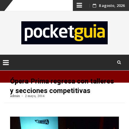
Skip
8 agosto, 2026
to
content
Skip
to
Ópera Prima regresa con talleres
content
y secciones competitivas
admin
2 mayo, 2014