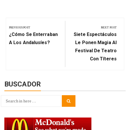
Navegación
de
PREVIOUS POST
NEXT POST
Previous
Next
entradas
¿Cómo Se Enterraban
Siete Espectáculos
Post:
Post:
A Los Andalusíes?
Le Ponen Magia Al
Festival De Teatro
Con Títeres
BUSCADOR
Search
Search
for: