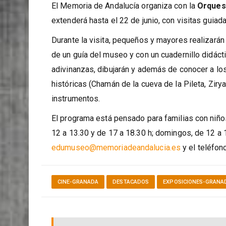
Música didáctica
El Memoria de Andalucía organiza con la
Orques
extenderá hasta el 22 de junio, con visitas guiad
Durante la visita, pequeños y mayores realizarán 
de un guía del museo y con un cuadernillo didácti
adivinanzas, dibujarán y además de conocer a lo
históricas (Chamán de la cueva de la Pileta, Zir
instrumentos.
El programa está pensado para familias con niños 
12 a 13.30 y de 17 a 18.30 h; domingos, de 12 a 
edumuseo@memoriadeandalucia.es
y el teléfon
CINE-GRANADA
DESTACADOS
EXPOSICIONES-GRANA