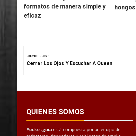
para un
convierte imágenes en
café or
formatos de manera simple y
hongos
eficaz
Navegación
de
PREVIOUS POST
Previous
entradas
Cerrar Los Ojos Y Escuchar A Queen
Post:
QUIENES SOMOS