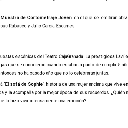
II Guerra Mundial, ha perdido la fe en los hombres. Una vez en
ampamento donde viven los gancheros: unos hombres primitivos,
I Muestra de Cortometraje Joven
, en el que se emitirán obr
Jesús Rabasco y Julio García Escames.
uestas escénicas del Teatro CajaGranada. La prestigiosa Laví e
gas que se conocieron cuando estaban a punto de cumplir 5 añ
tonces no ha pasado año que no lo celebraran juntas.
rá
‘El sofá de Sophie’
, historia de una mujer anciana que vive e
vida y la acompaña por la mejor época de sus recuerdos. ¿Quién 
que lo hizo vivir intensamente una emoción?