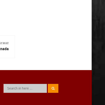
res
XT POST
anada
Search
Search
for: