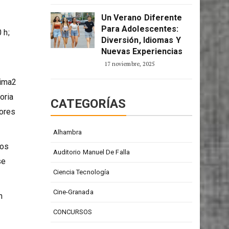
2 enero, 2026
Un Verano Diferente
Para Adolescentes:
 h;
Diversión, Idiomas Y
Nuevas Experiencias
17 noviembre, 2025
nima2
oria
CATEGORÍAS
dores
Alhambra
cos
Auditorio Manuel De Falla
se
Ciencia Tecnología
Cine-Granada
n