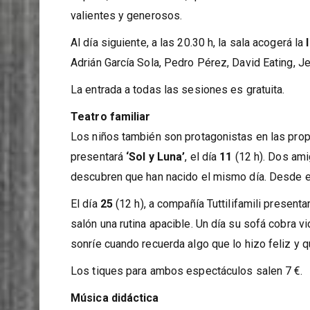
joven irlandés que ha vivido los desastres de la 
España, conoce a Paula, que lo lleva hasta el c
valientes y generosos.
Al día siguiente, a las 20.30 h, la sala acogerá la
Adrián García Sola, Pedro Pérez, David Eating, 
La entrada a todas las sesiones es gratuita.
Teatro familiar
Los niños también son protagonistas en las prop
presentará
‘Sol y Luna’
, el día
11
(12 h). Dos ami
descubren que han nacido el mismo día. Desde en
El día
25
(12 h), a compañía Tuttilifamili presenta
salón una rutina apacible. Un día su sofá cobra 
sonríe cuando recuerda algo que lo hizo feliz y 
Los tiques para ambos espectáculos salen 7 €.