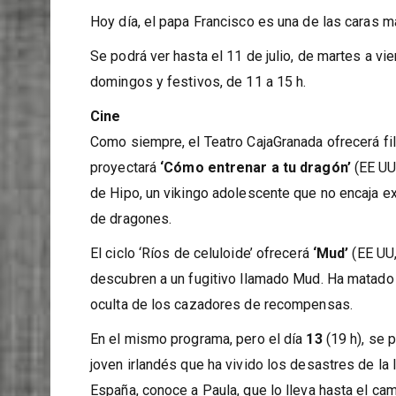
Teología de Granada es una de ellas.
Hoy día, el papa Francisco es una de las caras 
Se podrá ver hasta el 11 de julio, de martes a vi
domingos y festivos, de 11 a 15 h.
Cine
Como siempre, el Teatro CajaGranada ofrecerá fil
proyectará
‘Cómo entrenar a tu dragón’
(EE UU
de Hipo, un vikingo adolescente que no encaja e
de dragones.
El ciclo ‘Ríos de celuloide’ ofrecerá
‘Mud’
(EE UU,
descubren a un fugitivo llamado Mud. Ha matado a
oculta de los cazadores de recompensas.
En el mismo programa, pero el día
13
(19 h), se 