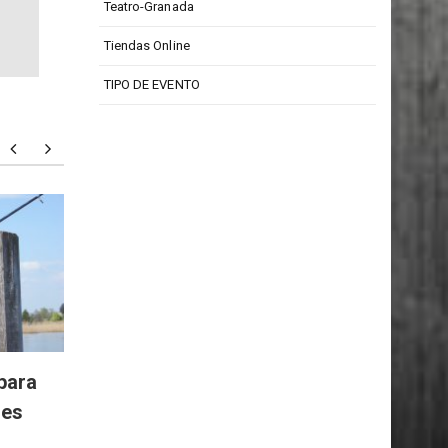
Teatro Isabel La Católica
Teatro-Granada
Tiendas Online
TIPO DE EVENTO
Todd Barrow: digno
Particu
representante de la música
person
country
para