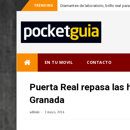
TRENDING
Diamantes de laboratorio, brillo real pa
_
con
Skip
EN TU MOVIL
CONTACTO
to
content
Puerta Real repasa las 
Granada
admin
2 mayo, 2014