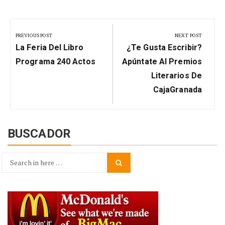
Navegación
de
PREVIOUS POST
NEXT POST
Previous
Next
entradas
La Feria Del Libro
¿Te Gusta Escribir?
Post:
Post:
Programa 240 Actos
Apúntate Al Premios
Literarios De
CajaGranada
BUSCADOR
Search
Search
for: