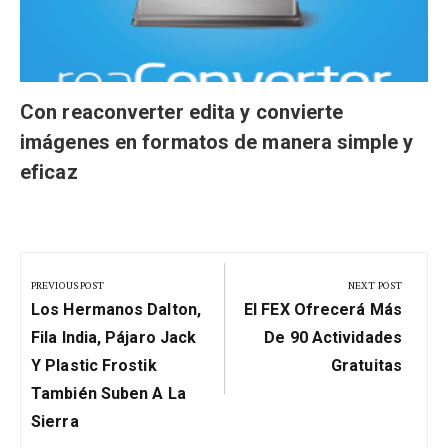
Con reaconverter edita y convierte
imágenes en formatos de manera simple y
eficaz
Navegación
de
PREVIOUS POST
NEXT POST
Previous
Next
entradas
Los Hermanos Dalton,
El FEX Ofrecerá Más
Post:
Post:
Fila India, Pájaro Jack
De 90 Actividades
Y Plastic Frostik
Gratuitas
También Suben A La
Sierra