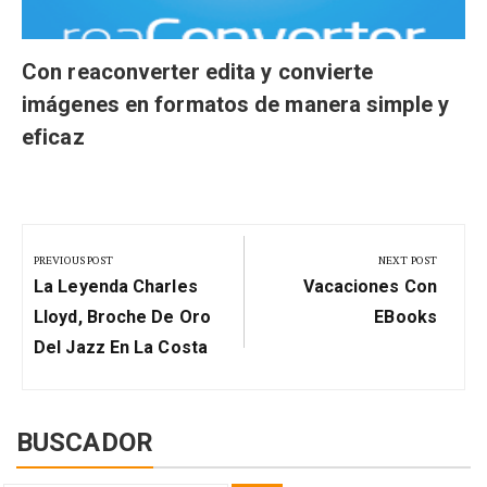
Con reaconverter edita y convierte
imágenes en formatos de manera simple y
eficaz
Navegación
de
PREVIOUS POST
NEXT POST
Previous
Next
entradas
La Leyenda Charles
Vacaciones Con
Post:
Post:
Lloyd, Broche De Oro
EBooks
Del Jazz En La Costa
BUSCADOR