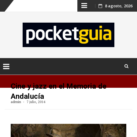
Skip
8 agosto, 2026
to
content
Skip
to
Cine y jazz en el Memoria de
content
Andalucía
admin
7 julio, 2014