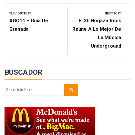
Navegación
de
PREVIOUS POST
NEXT POST
Previous
Next
entradas
AGO14 – Guia De
El XII Hogaza Rock
Post:
Post:
Granada
Reúne A Lo Mejor De
La Música
Underground
BUSCADOR
Search
Search
for: