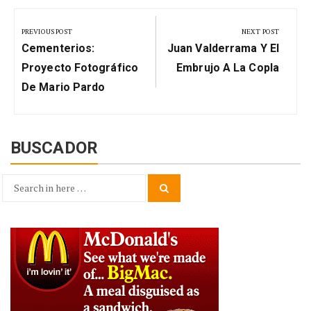
Navegación
de
PREVIOUS POST
NEXT POST
Previous
Next
entradas
Cementerios:
Juan Valderrama Y El
Post:
Post:
Proyecto Fotográfico
Embrujo A La Copla
De Mario Pardo
BUSCADOR
Search
Search
for: