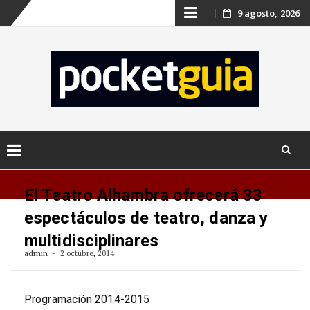
Skip
9 agosto, 2026
to
content
Skip
to
El Teatro Alhambra ofrecerá 33
content
espectáculos de teatro, danza y
multidisciplinares
admin
2 octubre, 2014
Programación 2014-2015