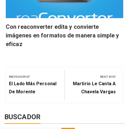
Con reaconverter edita y convierte
imágenes en formatos de manera simple y
eficaz
Navegación
de
PREVIOUS POST
NEXT POST
Previous
Next
entradas
El Lado Más Personal
Martirio Le Canta A
Post:
Post:
De Morente
Chavela Vargas
BUSCADOR