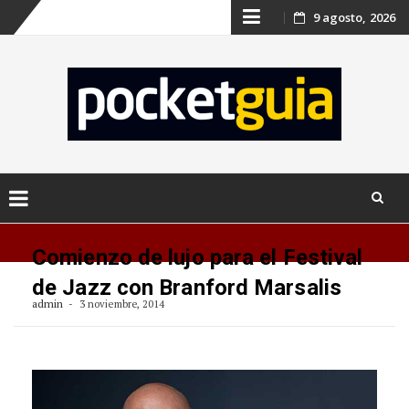
Skip
9 agosto, 2026
to
content
Skip
to
Comienzo de lujo para el Festival
content
de Jazz con Branford Marsalis
admin
3 noviembre, 2014