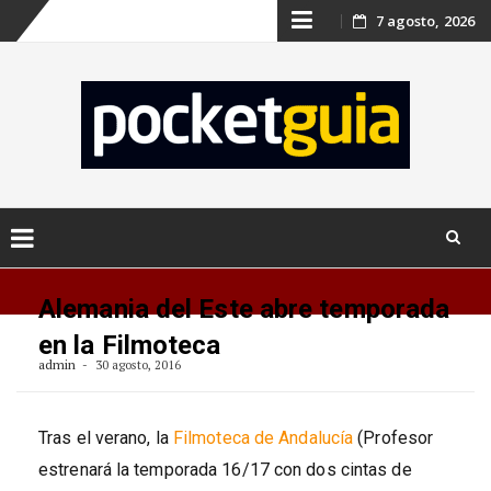
Skip
7 agosto, 2026
to
content
Skip
to
Alemania del Este abre temporada
content
en la Filmoteca
admin
30 agosto, 2016
Tras el verano, la
Filmoteca de Andalucía
(Profesor
estrenará la temporada 16/17 con dos cintas de