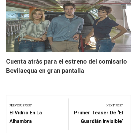
Cuenta atrás para el estreno del comisario
Bevilacqua en gran pantalla
Navegación
de
PREVIOUS POST
NEXT POST
Previous
Next
entradas
El Vidrio En La
Primer Teaser De ‘El
Post:
Post:
Alhambra
Guardián Invisible’