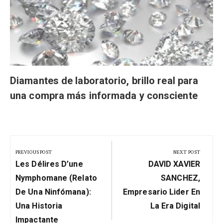
Diamantes de laboratorio, brillo real para
una compra más informada y consciente
Navegación
de
PREVIOUS POST
NEXT POST
Previous
Next
entradas
Les Délires D’une
DAVID XAVIER
Post:
Post:
Nymphomane (Relato
SANCHEZ,
De Una Ninfómana):
Empresario Lider En
Una Historia
La Era Digital
Impactante