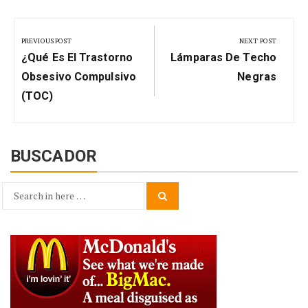
Navegación
de
PREVIOUS POST
NEXT POST
Previous
Next
entradas
¿Qué Es El Trastorno
Lámparas De Techo
Post:
Post:
Obsesivo Compulsivo
Negras
(TOC)
BUSCADOR
Search
Search
for: