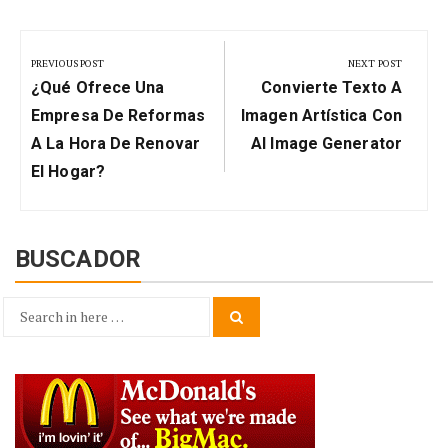
Navegación
de
PREVIOUS POST
NEXT POST
Previous
Next
entradas
¿Qué Ofrece Una
Convierte Texto A
Post:
Post:
Empresa De Reformas
Imagen Artística Con
A La Hora De Renovar
AI Image Generator
El Hogar?
BUSCADOR
Search
Search
for: