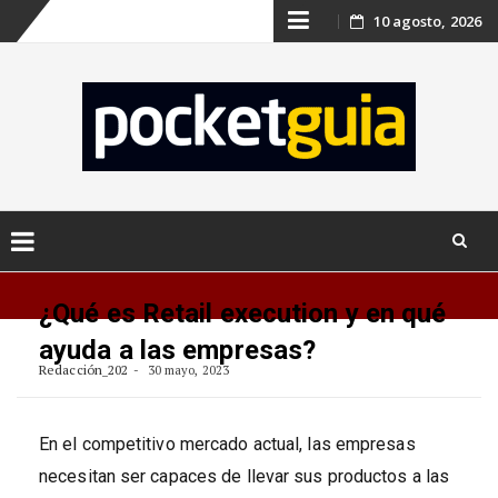
Skip
10 agosto, 2026
to
content
Skip
to
¿Qué es Retail execution y en qué
content
ayuda a las empresas?
Redacción_202
30 mayo, 2023
En el competitivo mercado actual, las empresas
necesitan ser capaces de llevar sus productos a las