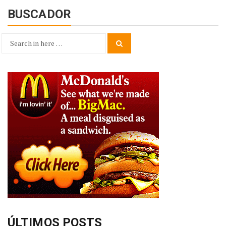
BUSCADOR
Search
Search
for:
ÚLTIMOS POSTS