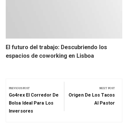
El futuro del trabajo: Descubriendo los
espacios de coworking en Lisboa
Navegación
de
PREVIOUS POST
NEXT POST
Previous
Next
entradas
Go4rex El Corredor De
Origen De Los Tacos
Post:
Post:
Bolsa Ideal Para Los
Al Pastor
Inversores