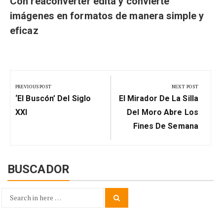
Con reaconverter edita y convierte
imágenes en formatos de manera simple y
eficaz
Navegación
de
PREVIOUS POST
NEXT POST
Previous
Next
entradas
‘El Buscón’ Del Siglo
El Mirador De La Silla
Post:
Post:
XXI
Del Moro Abre Los
Fines De Semana
BUSCADOR
Search
Search
for: