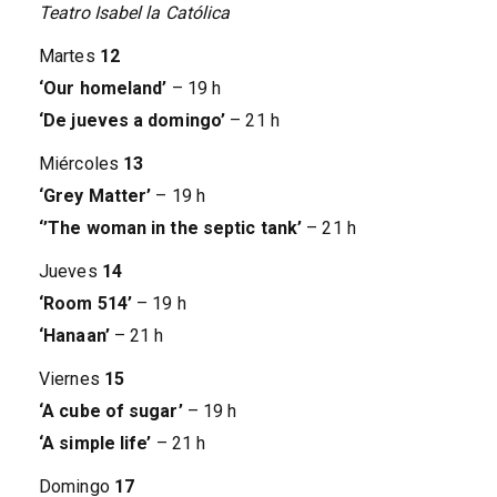
Teatro Isabel la Católica
Martes
12
‘Our homeland’
– 19 h
‘De jueves a domingo’
– 21 h
Miércoles
13
‘Grey Matter’
– 19 h
‘’The woman in the septic tank’
– 21 h
Jueves
14
‘Room 514’
– 19 h
‘Hanaan’
– 21 h
Viernes
15
‘A cube of sugar’
– 19 h
‘A simple life’
– 21 h
Domingo
17