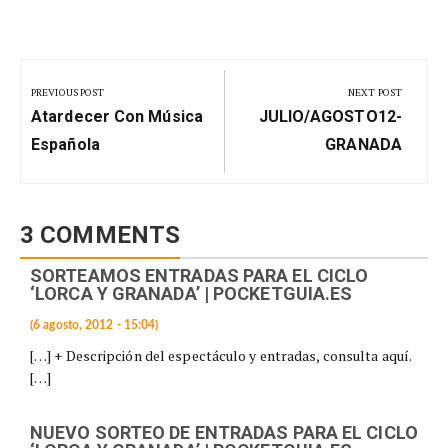
Navegación
de
PREVIOUS POST
NEXT POST
Previous
Next
entradas
Atardecer Con Música
JULIO/AGOSTO12-
Post:
Post:
Española
GRANADA
3 COMMENTS
SORTEAMOS ENTRADAS PARA EL CICLO
‘LORCA Y GRANADA’ | POCKETGUIA.ES
(6 agosto, 2012 - 15:04)
[…] + Descripción del espectáculo y entradas, consulta aquí.
[…]
NUEVO SORTEO DE ENTRADAS PARA EL CICLO