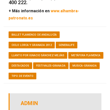
400 222.
+ Más información en
www.alhambra-
patronato.es
BALLET FLAMENCO DE ANDALUCÍA
CICLO LORCA Y GRANADA 2012
GENERALIFE
LLANTO POR IGNACIO SÁNCHEZ MEJÍAS
METÁFORA FLAMENCA
DESTACADOS
FESTIVALES-GRANADA
MUSICA-GRANADA
TIPO DE EVENTO
ADMIN