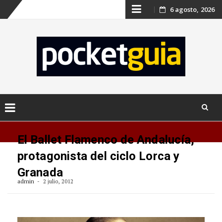
Skip
6 agosto, 2026
to
content
Skip
to
El Ballet Flamenco de Andalucía,
content
protagonista del ciclo Lorca y
Granada
admin
2 julio, 2012