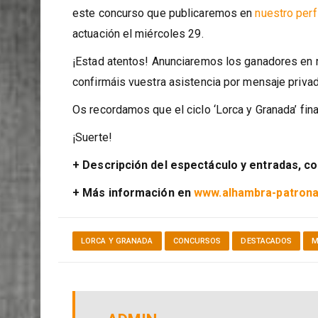
‘Llanto por Ignacio Sánchez Mejías’ en el General
este concurso que publicaremos en
nuestro perf
actuación el miércoles 29.
¡Estad atentos! Anunciaremos los ganadores en nu
confirmáis vuestra asistencia por mensaje privado
Os recordamos que el ciclo ‘Lorca y Granada’ fina
¡Suerte!
+ Descripción del espectáculo y entradas, c
+ Más información en
www.alhambra-patrona
LORCA Y GRANADA
CONCURSOS
DESTACADOS
M