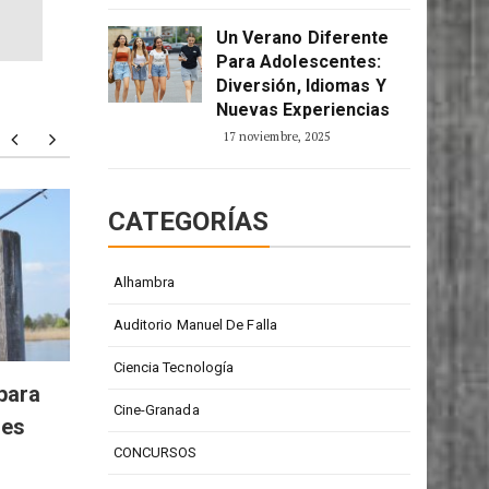
2 enero, 2026
Un Verano Diferente
Para Adolescentes:
Diversión, Idiomas Y
Nuevas Experiencias
17 noviembre, 2025
CATEGORÍAS
Todd Barrow: digno
Particu
representante de la música
person
country
Alhambra
Auditorio Manuel De Falla
Ciencia Tecnología
para
Cine-Granada
res