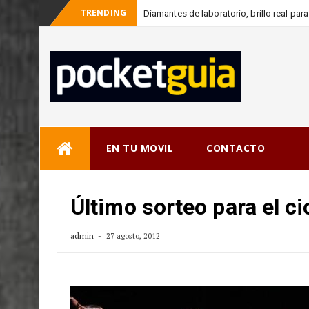
TRENDING
Diamantes de laboratorio, brillo real pa
-
cons
Skip
EN TU MOVIL
CONTACTO
to
content
Último sorteo para el ci
admin
27 agosto, 2012