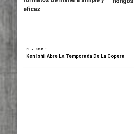
convierte imágenes en
café or
formatos de manera simple y
hongos
eficaz
Navegación
de
PREVIOUS POST
Previous
entradas
Ken Ishii Abre La Temporada De La Copera
Post: