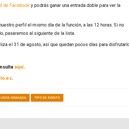
ife. ¿Cómo participar? Comparte en tu muro el post con la notic
il de Facebook
y podrás ganar una entrada doble para ver la
estro perfil el mismo día de la función, a las 12 horas. Si no
, pasaremos al siguiente de la lista.
liza el 31 de agosto, así que quedan pocos días para disfrutarlo
onsulta
aquí
.
to.es
.
USICA-GRANADA
TIPO DE EVENTO