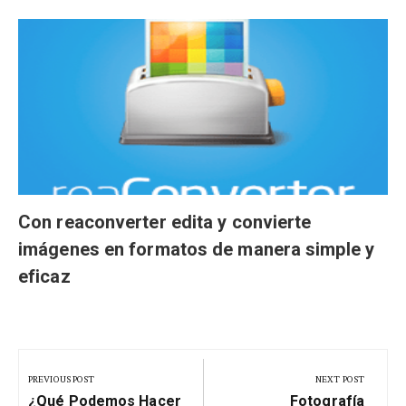
Con reaconverter edita y convierte
imágenes en formatos de manera simple y
eficaz
Navegación
de
PREVIOUS POST
NEXT POST
Previous
Next
¿Qué Podemos Hacer
Fotografía