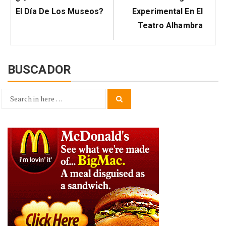
entradas
Post:
Post:
El Día De Los Museos?
Experimental En El
Teatro Alhambra
BUSCADOR
Search
Search
for: