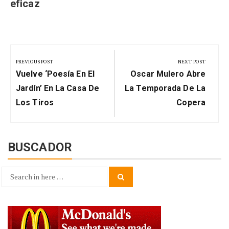
eficaz
Navegación
de
PREVIOUS POST
NEXT POST
Previous
Next
entradas
Vuelve ‘Poesía En El
Oscar Mulero Abre
Post:
Post:
Jardín’ En La Casa De
La Temporada De La
Los Tiros
Copera
BUSCADOR
Search
Search
for: