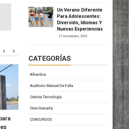
2 enero, 2026
Un Verano Diferente
Para Adolescentes:
Diversión, Idiomas Y
Nuevas Experiencias
17 noviembre, 2025
CATEGORÍAS
Todd Barrow: digno
Particu
Alhambra
representante de la música
person
Auditorio Manuel De Falla
country
Ciencia Tecnología
Cine-Granada