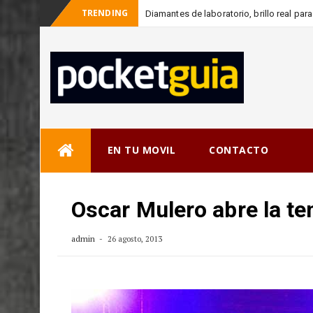
TRENDING
Diamantes de laboratorio, brillo real pa
_
c
Skip
EN TU MOVIL
CONTACTO
to
content
Oscar Mulero abre la t
admin
26 agosto, 2013