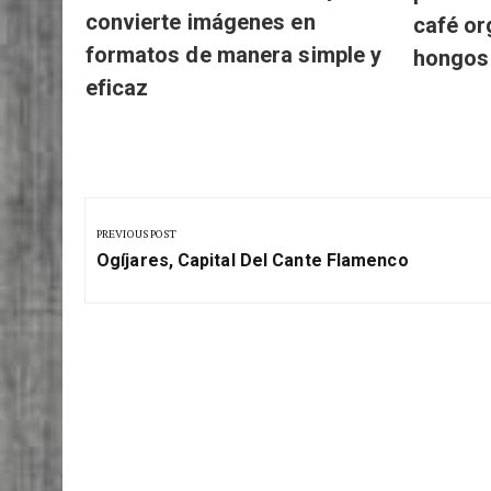
Mushro
Con reaconverter edita y
para un
convierte imágenes en
café or
formatos de manera simple y
hongos
eficaz
Navegación
de
PREVIOUS POST
Previous
entradas
Ogíjares, Capital Del Cante Flamenco
Post: