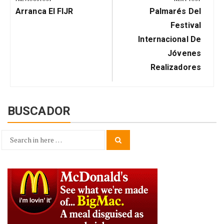
Previous
Next
entradas
Arranca El FIJR
Palmarés Del
Post:
Post:
Festival
Internacional De
Jóvenes
Realizadores
BUSCADOR
Search
Search
for: