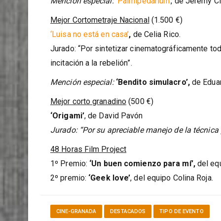
Jurado: “Por su visión extremadamente original d
Mención especial:
‘Palmipedarium’
, de Jeremy Cl
Mejor Cortometraje Nacional
(1.500 €)
‘Luisa no está en casa’
,
de Celia Rico.
Jurado: “Por sintetizar cinematográficamente tod
incitación a la rebelión”.
Mención especial:
‘Bendito simulacro’,
de Edua
Mejor corto granadino
(500 €)
‘Origami’
, de David Pavón
Jurado: “Por su apreciable manejo de la técnica p
48 Horas Film Project
1º Premio:
‘Un buen comienzo para mí’
,
del equ
2º premio:
‘Geek love’
, del equipo Colina Roja.