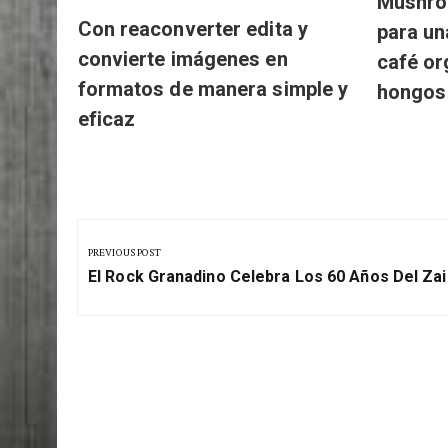
Mushro
Con reaconverter edita y
para un
convierte imágenes en
café or
formatos de manera simple y
hongos
eficaz
Navegación
de
PREVIOUS POST
Previous
entradas
El Rock Granadino Celebra Los 60 Años Del Zai
Post: