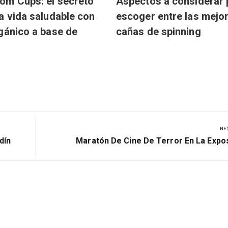
om Cups: el secreto
Aspectos a considerar 
a vida saludable con
escoger entre las mejo
gánico a base de
cañas de spinning
NE
Next
dín
Maratón De Cine De Terror En La Expos
Post: