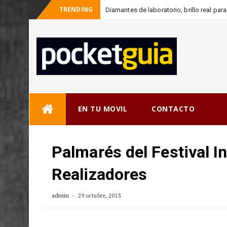
TRENDING
Diamantes de laboratorio, brillo real pa
-
co
Skip
EN TU MOVIL
CONTACTO
to
content
Palmarés del Festival I
Realizadores
admin
29 octubre, 2013