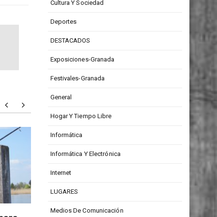
CONCURSOS
Cultura Y Sociedad
Deportes
DESTACADOS
Exposiciones-Granada
Festivales-Granada
General
Hogar Y Tiempo Libre
Informática
Todd Barrow: digno
Particu
representante de la música
person
Informática Y Electrónica
country
Internet
LUGARES