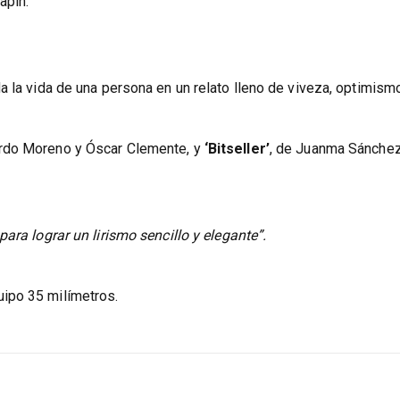
e las relaciones de pareja y por la calidad de su animación”.
apin.
a la vida de una persona en un relato lleno de viveza, optimism
rdo Moreno y Óscar Clemente, y
‘Bitseller’
, de Juanma Sánchez
ara lograr un lirismo sencillo y elegante”.
ipo 35 milímetros.