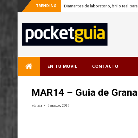
TRENDING
Diamantes de laboratorio, brillo real pa
_
consciente
Skip
EN TU MOVIL
CONTACTO
to
content
MAR14 – Guia de Gran
admin
3 marzo, 2014