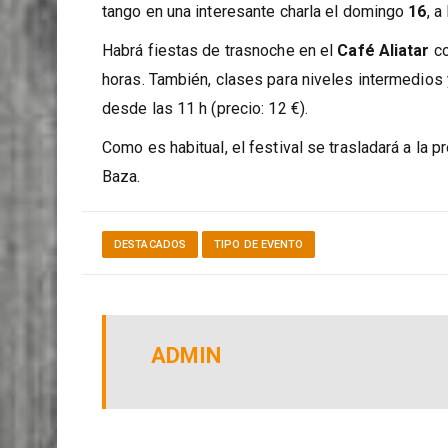
Nieto y Natalia Vicente (día
13
, 19 h). En La Ter
tango en una interesante charla el domingo
16
, a
Habrá fiestas de trasnoche en el
Café Aliatar
co
horas. También, clases para niveles intermedios
desde las 11 h (precio: 12 €).
Como es habitual, el festival se trasladará a la p
Baza.
DESTACADOS
TIPO DE EVENTO
ADMIN