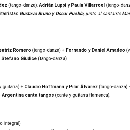
ndez
(tango-danza);
Adrián Luppi y Paula Villarroel
(tango-danz
uitarristas
Gustavo Bruno y Oscar Puebla
, junto al cantante Ma
Beatriz Romero
(tango-danza) +
Fernando y Daniel Amadeo
(
 Stefano Giudice
(tango-danza)
 guitarra) +
Claudio Hoffmann y Pilar Álvarez
(tango-danza) 
+
Argentina canta tangos
(cante y guitarra flamenca).