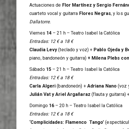
Entradas: 12 € a 18 €
Actuaciones de
Flor Martínez y Sergio Ferná
cuarteto vocal y guitarra
Flores Negras
, y los g
Dallatorre
.
Viernes
14
– 21 h – Teatro Isabel la Católica
Entradas: 12 € a 18 €
Claudia Levy
(teclado y voz) +
Pablo Ojeda y 
piano, bandoneón y guitarra)
+ Milena Plebs con
Sábado
15
– 21 h – Teatro Isabel la Católica
Entradas: 12 € a 18 €
Carla Algeri
(bandoneón) +
Adriana Nano
(voz y
Julián Vat y Ariel Argañaraz
(flauta y guitarra) 
Domingo
16
– 20 h – Teatro Isabel la Católica
Entradas: 12 € a 18 €