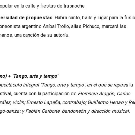
ngo de Granada recupera el formato de las ediciones anteriores
abel La Católica, extensiones en los pueblos de la provincia, e
opular en la calle y fiestas de trasnoche.
versidad de propuestas
. Habrá canto, baile y lugar para la fusió
neonista argentino Aníbal Troilo, alias Pichuco, marcará las
menos, una canción de su autoría.
o) + ‘Tango, arte y tempo’
ectáculo integral ‘Tango, arte y tempo’, en el que se repasa
la
tival, cuenta con la participación de
Florencia Aragón, Carlos
nzález, violín; Ernesto Lapeña, contrabajo; Guillermo Henao y R
ngo-danza; y Fabián Carbone, bandoneón y dirección musical.