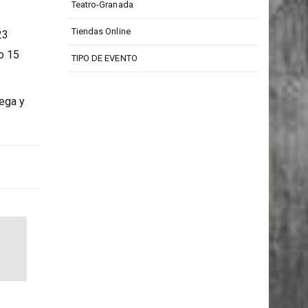
Teatro Isabel La Católica
l
Teatro-Granada
Tiendas Online
23
o 15
TIPO DE EVENTO
Vega y