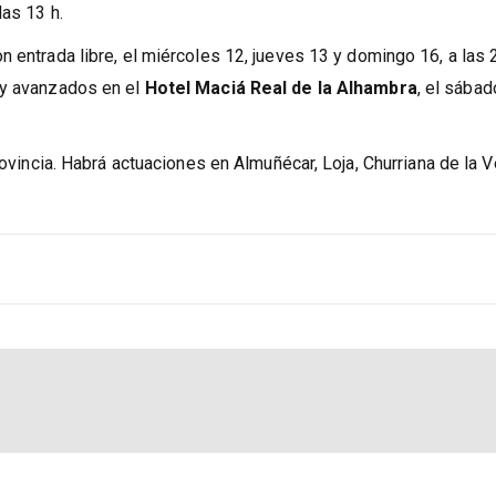
tulia, el investigador Faustino Núñez comparará el flamenco con e
 las 13 h.
n entrada libre, el miércoles 12, jueves 13 y domingo 16, a las 
 y avanzados en el
Hotel Maciá Real de la Alhambra
, el sábad
rovincia. Habrá actuaciones en Almuñécar, Loja,
Churriana de la 