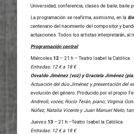
EN PORTADA: El 26º Festival Internacional de Ta
columna vertebral de programación en el teatro Is
Universidad, conferencia, clases de baile, baile p
La programación se reafirma, asimismo, en la
di
centenario del nacimiento del compositor y bando
actuaciones. Todos los artistas interpretarán, al 
Programación central
Miércoles
12
– 21 h – Teatro Isabel la Católica
Entradas: 12 € a 18 €
Osvaldo Jiménez (voz) y Graciela Jiménez (pian
Actuación del dúo Jiménez y presentación del esp
evolución del género. Producido por el propio Fes
Andreoli, voces; Rocío Terán, piano; Virginia Go
Núñez, Natalia Vicente y Juan Manuel Nieto, ta
Jueves
13
– 21 h –Teatro Isabel la Católica