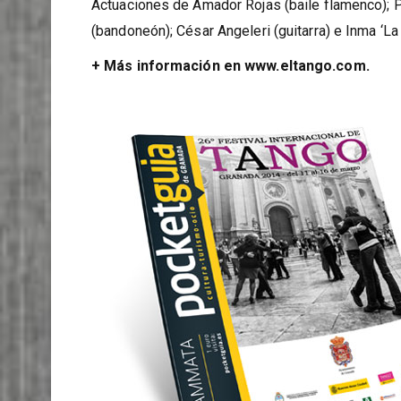
‘Complicidades: Flamenco Tango’
(espectáculo
Actuaciones de Amador Rojas (baile flamenco); P
(bandoneón); César Angeleri (guitarra) e Inma ‘La 
+ Más información en www.eltango.com.