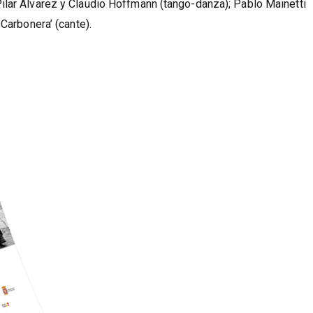
 integral)
ilar Álvarez y Claudio Hoffmann (tango-danza); Pablo Mainetti
Carbonera’ (cante).